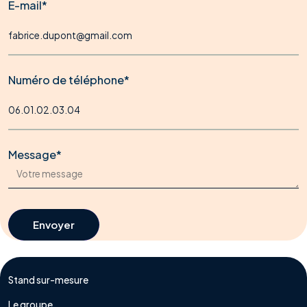
E-mail*
Numéro de téléphone*
Message*
Envoyer
Envoyer
Stand sur-mesure
Le groupe