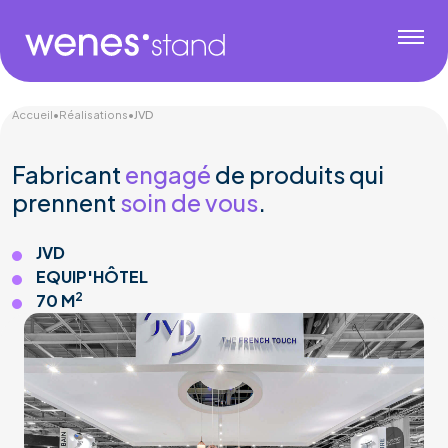
Accueil
•
Réalisations
•
JVD
Fabricant
engagé
de produits qui
prennent
soin de vous
.
JVD
EQUIP'HÔTEL
2
70 M
Services & Transport