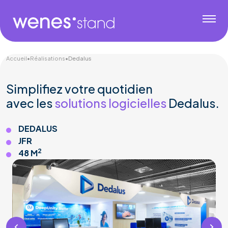
Accueil
•
Réalisations
•
Dedalus
Simplifiez votre quotidien
avec les
solutions logicielles
Dedalus.
DEDALUS
JFR
2
48 M
Médical & Pharma