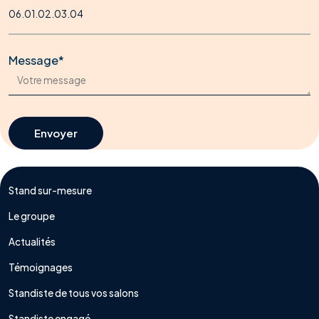
Message*
Envoyer
Envoyer
Stand sur-mesure
Le groupe
Actualités
Témoignages
Standiste de tous vos salons
Standiste engagé