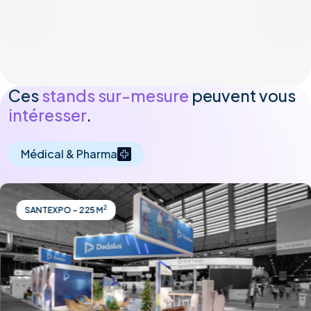
Ces
stands sur-mesure
peuvent vous
intéresser
.
Médical & Pharma
2
SANTEXPO - 225 M